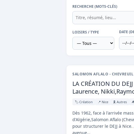
RECHERCHE (MOTS-CLÉS)
DATE (D
LOISIRS / TYPE
SALOMON AFLALO - CHEVREUI
LA CRÉATION DU DEJJ 
Laurence, Nikki,Raym
🏷️ Création
📍 Nice
🎗️ Autres
⛺
Dès 1962, face à l'arrivée mass
d'Algérie,Salomon Aflalo (Chevr
pour structurer le DEJJ à Nice
avenue…