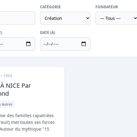
CATÉGORIE
FONDATEUR
E)
DATE (À)
L
• 1964
À NICE Par
ond
 Autres
ive des familles rapatriées
euil) met toutes ses forces
. Autour du mythique "15